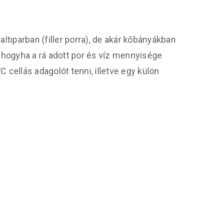
tiparban (filler porra), de akár kőbányákban
 hogyha a rá adott por és víz mennyisége
 cellás adagolót tenni, illetve egy külön