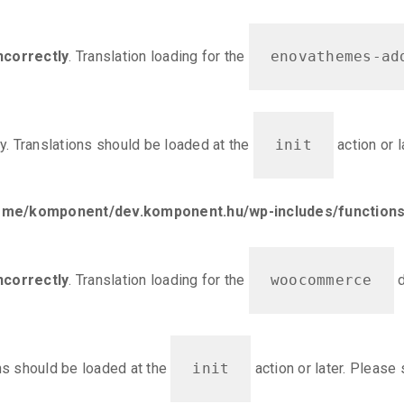
ncorrectly
. Translation loading for the
enovathemes-ad
ly. Translations should be loaded at the
init
action or 
ome/komponent/dev.komponent.hu/wp-includes/functions
ncorrectly
. Translation loading for the
woocommerce
d
ons should be loaded at the
init
action or later. Please