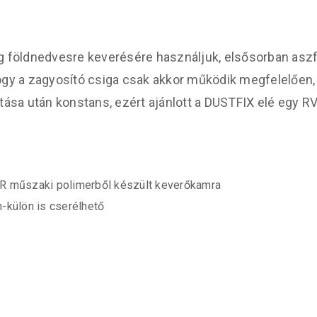
 földnedvesre keverésére használjuk, elsősorban aszfal
ogy a zagyosító csiga csak akkor működik megfelelően,
ása után konstans, ezért ajánlott a DUSTFIX elé egy RVC
R műszaki polimerből készült keverőkamra
n-külön is cserélhető