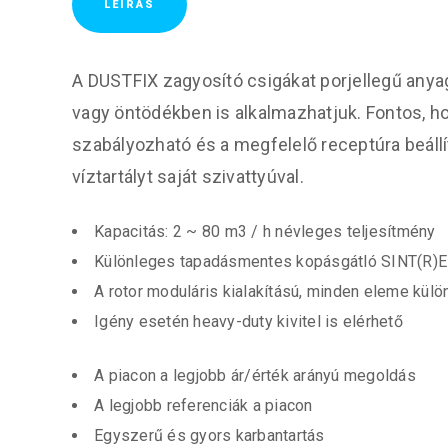
LEÍRÁS
A DUSTFIX zagyosító csigákat porjellegű anyag
vagy öntödékben is alkalmazhatjuk. Fontos, h
szabályozható és a megfelelő receptúra beállít
víztartályt saját szivattyúval.
Kapacitás: 2 ~ 80 m3 / h névleges teljesítmény
Különleges tapadásmentes kopásgátló SINT(R)E
A rotor moduláris kialakítású, minden eleme külö
Igény esetén heavy-duty kivitel is elérhető
A piacon a legjobb ár/érték arányú megoldás
A legjobb referenciák a piacon
Egyszerű és gyors karbantartás