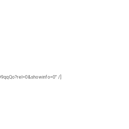
D9qqQo?rel=0&showinfo=0″ /]