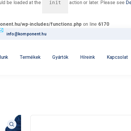
ould be loaded at the
init
action or later. Please see
De
nent.hu/wp-includes/functions.php
on line
6170
info@komponent.hu
lunk
Termékek
Gyártók
Híreink
Kapcsolat