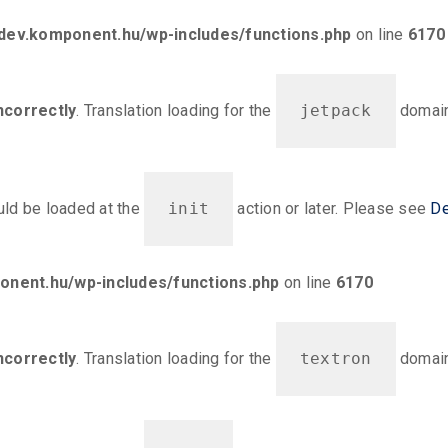
ev.komponent.hu/wp-includes/functions.php
on line
6170
ncorrectly
. Translation loading for the
jetpack
domain 
ould be loaded at the
init
action or later. Please see
De
nent.hu/wp-includes/functions.php
on line
6170
ncorrectly
. Translation loading for the
textron
domain 