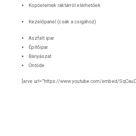
Kopóelemek raktárról elérhetőek
Kezelőpanel (csak a csigához)
Aszfalt ipar
Építőipar
Bányászat
Öntöde
[arve url=”https://www.youtube.com/embed/SqCau