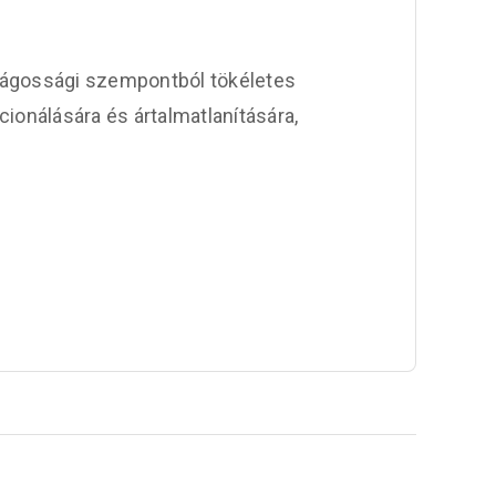
ságossági szempontból tökéletes
ionálására és ártalmatlanítására,